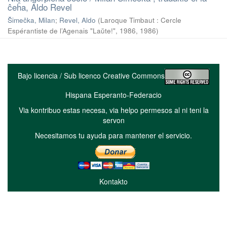
ĉeĥa, Aldo Revel
Šimečka, Milan
;
Revel, Aldo
(
Laroque Timbaut : Cercle
Espérantiste de l’Agenais "Laŭte!", 1986
,
1986
)
Bajo licencia / Sub licenco Creative Commons
Hispana Esperanto-Federacio
Via kontribuo estas necesa, via helpo permesos al ni teni la
servon
Necesitamos tu ayuda para mantener el servicio.
Kontakto