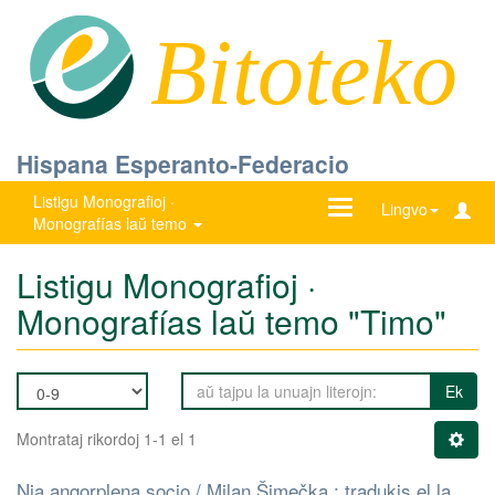
Bitoteko
Hispana Esperanto-Federacio
Listigu Monografioj ·
Ŝanĝu
Lingvo
Monografías laŭ temo
navigadon
Listigu Monografioj ·
Monografías laŭ temo "Timo"
Ek
Montrataj rikordoj 1-1 el 1
Nia angorplena socio / Milan Šimečka ; tradukis el la