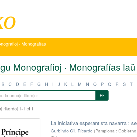
ko
nografioj · Monografías
igu Monografioj · Monografías laŭ
B
C
D
E
F
G
H
I
J
K
L
M
N
O
P
Q
R
S
T
Ek
j rikordoj 1-1 el 1
La iniciativa esperantista navarra : s
Gurbindo Gil, Ricardo
(
Pamplona : Gobierno 