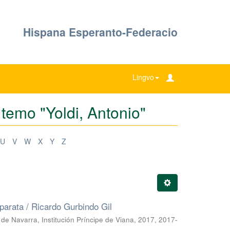
Hispana Esperanto-Federacio
Lingvo
 temo "Yoldi, Antonio"
U
V
W
X
Y
Z
eparata / Ricardo Gurbindo Gil
de Navarra, Institución Príncipe de Viana, 2017
,
2017-