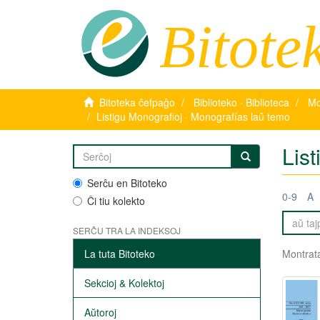
Bitote
Bitoteka ĉefpaĝo
Biblioteko · Biblioteca
Mo
Listigu Monografioj · Monografías laŭ temo
List
Serĉu en Bitoteko
0-9
A
Ĉi tiu kolekto
SERĈU TRA LA INDEKSOJ
La tuta Bitoteko
Montrata
Sekcioj & Kolektoj
Aŭtoroj