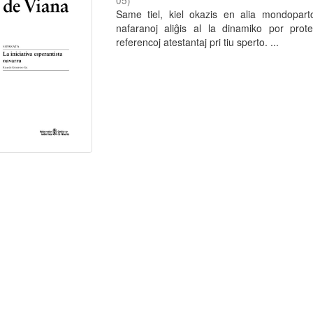
05
)
Same tiel, kiel okazis en alia mondopar
nafaranoj aliĝis al la dinamiko por prot
referencoj atestantaj pri tiu sperto. ...