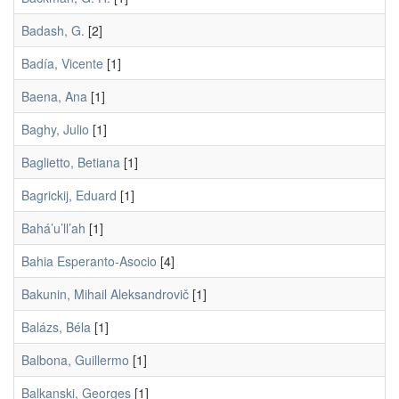
Badash, G.
[2]
Badía, Vicente
[1]
Baena, Ana
[1]
Baghy, Julio
[1]
Baglietto, Betiana
[1]
Bagrickij, Eduard
[1]
Bahá’u’ll’ah
[1]
Bahia Esperanto-Asocio
[4]
Bakunin, Mihail Aleksandrovič
[1]
Balázs, Béla
[1]
Balbona, Guillermo
[1]
Balkanski, Georges
[1]