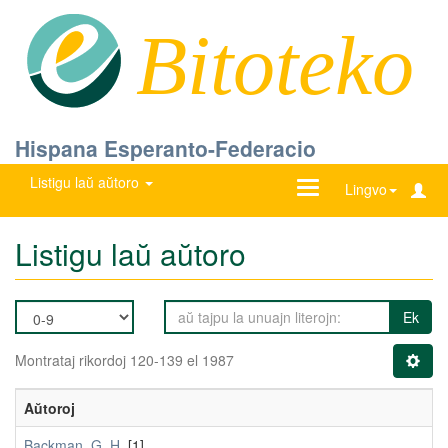
Bitoteko
Hispana Esperanto-Federacio
Listigu laŭ aŭtoro
Ŝanĝu
Lingvo
navigadon
Listigu laŭ aŭtoro
Ek
Montrataj rikordoj 120-139 el 1987
Aŭtoroj
Backman, G. H.
[1]