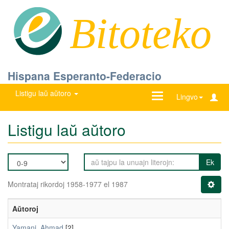
Bitoteko
Hispana Esperanto-Federacio
Listigu laŭ aŭtoro
Ŝanĝu
Lingvo
navigadon
Listigu laŭ aŭtoro
Ek
Montrataj rikordoj 1958-1977 el 1987
Aŭtoroj
Yamani, Ahmad
[2]