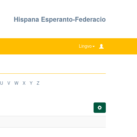
Hispana Esperanto-Federacio
Lingvo
U
V
W
X
Y
Z