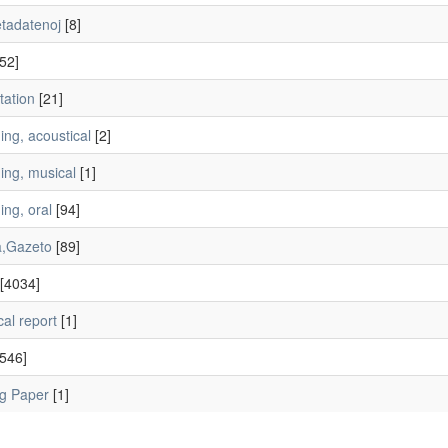
tadatenoj
[8]
52]
tation
[21]
ng, acoustical
[2]
ing, musical
[1]
ng, oral
[94]
a,Gazeto
[89]
[4034]
al report
[1]
546]
g Paper
[1]