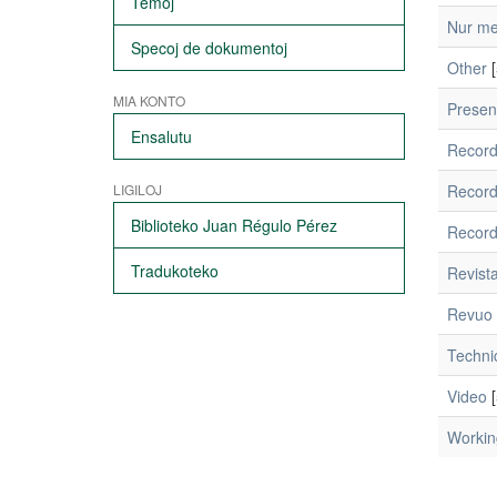
Temoj
Nur me
Specoj de dokumentoj
Other
[
MIA KONTO
Presen
Ensalutu
Recordi
LIGILOJ
Record
Biblioteko Juan Régulo Pérez
Recordi
Tradukoteko
Revist
Revuo
Technic
Video
[
Workin