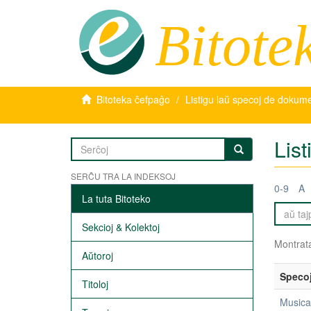
Bitote
Bitoteka ĉefpaĝo
Listigu laŭ specoj de dokum
Lis
SERĈU TRA LA INDEKSOJ
0-9
A
La tuta Bitoteko
Sekcioj & Kolektoj
Montrata
Aŭtoroj
Speco
Titoloj
Musica