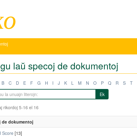
ko
entoj
tigu laŭ specoj de dokumentoj
B
C
D
E
F
G
H
I
J
K
L
M
N
O
P
Q
R
S
T
Ek
j rikordoj 5-16 el 16
j de dokumentoj
l Score
[13]