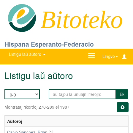
Bitoteko
Hispana Esperanto-Federacio
Listigu laŭ aŭtoro
Ŝanĝu
Lingvo
navigadon
Listigu laŭ aŭtoro
Ek
Montrataj rikordoj 270-289 el 1987
Aŭtoroj
Calvo Sánchez, Brian
[1]