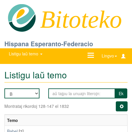
Bitoteko
Hispana Esperanto-Federacio
Listigu laŭ temo
Ŝanĝu
Lingvo
navigadon
Listigu laŭ temo
Ek
Montrataj rikordoj 128-147 el 1832
Temo
Babel
[1]