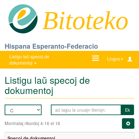
Bitoteko
Hispana Esperanto-Federacio
Listigu laŭ specoj de
Ŝanĝu
Lingvo
dokumentoj
navigadon
Listigu laŭ specoj de
dokumentoj
Ek
Montrataj rikordoj 4-16 el 16
Specoj de dokumentoj