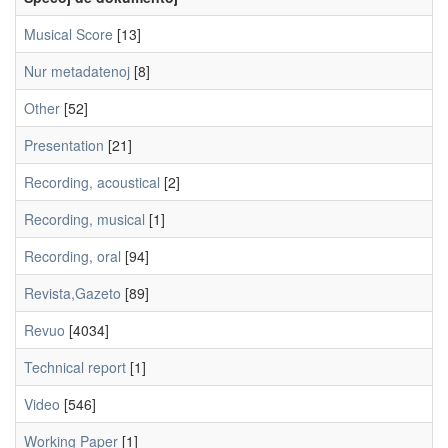
Musical Score
[13]
Nur metadatenoj
[8]
Other
[52]
Presentation
[21]
Recording, acoustical
[2]
Recording, musical
[1]
Recording, oral
[94]
Revista,Gazeto
[89]
Revuo
[4034]
Technical report
[1]
Video
[546]
Working Paper
[1]