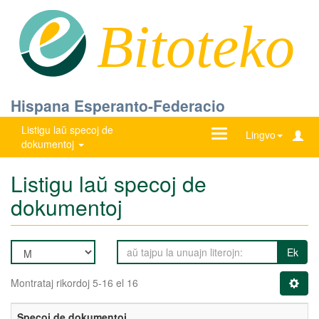
Bitoteko
Hispana Esperanto-Federacio
Listigu laŭ specoj de
Ŝanĝu
Lingvo
dokumentoj
navigadon
Listigu laŭ specoj de
dokumentoj
Ek
Montrataj rikordoj 5-16 el 16
Specoj de dokumentoj