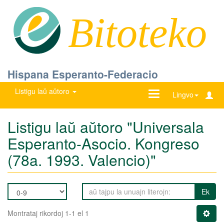
Bitoteko
Hispana Esperanto-Federacio
Listigu laŭ aŭtoro
Ŝanĝu
Lingvo
navigadon
Listigu laŭ aŭtoro "Universala
Esperanto-Asocio. Kongreso
(78a. 1993. Valencio)"
Ek
Montrataj rikordoj 1-1 el 1