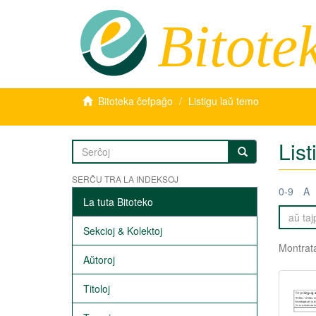
Bitote
Bitoteka ĉefpaĝo
Listigu laŭ temo
List
SERĈU TRA LA INDEKSOJ
0-9
A
La tuta Bitoteko
Sekcioj & Kolektoj
Montrata
Aŭtoroj
Titoloj