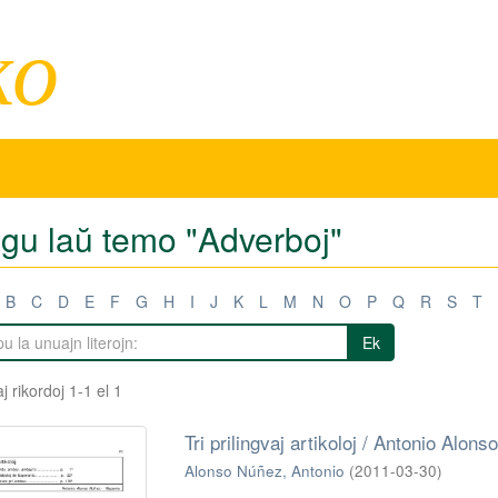
ko
igu laŭ temo "Adverboj"
B
C
D
E
F
G
H
I
J
K
L
M
N
O
P
Q
R
S
T
Ek
j rikordoj 1-1 el 1
Tri prilingvaj artikoloj / Antonio Alon
Alonso Núñez, Antonio
(
2011-03-30
)