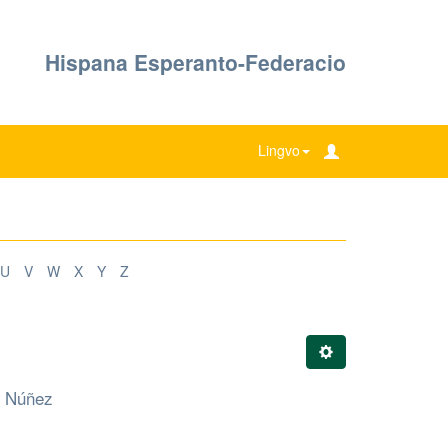
Hispana Esperanto-Federacio
Lingvo
U
V
W
X
Y
Z
so Núñez