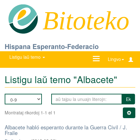
Bitoteko
Hispana Esperanto-Federacio
Listigu laŭ temo
Ŝanĝu
Lingvo
navigadon
Listigu laŭ temo "Albacete"
Ek
Montrataj rikordoj 1-1 el 1
Albacete habló esperanto durante la Guerra Civil / J.
Fraile