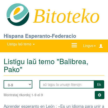
Bitoteko
Hispana Esperanto-Federacio
Listigu laŭ temo
Ŝanĝu
Lingvo
navigadon
Listigu laŭ temo "Balibrea,
Pako"
Ek
Montrataj rikordoj 1-9 el 9
Aprender esperanto en León : «Es un idioma para unir a