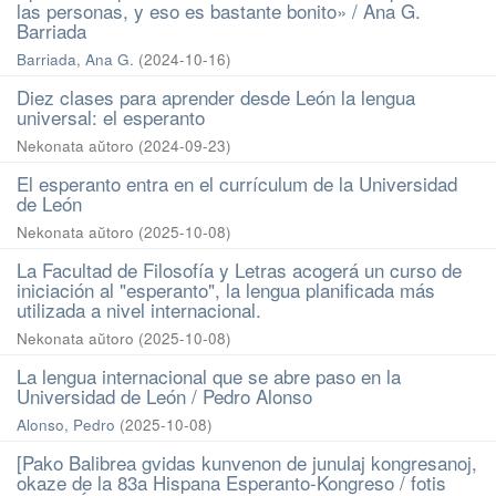
las personas, y eso es bastante bonito» / Ana G.
Barriada
Barriada, Ana G.
(
2024-10-16
)
Diez clases para aprender desde León la lengua
universal: el esperanto
Nekonata aŭtoro
(
2024-09-23
)
El esperanto entra en el currículum de la Universidad
de León
Nekonata aŭtoro
(
2025-10-08
)
La Facultad de Filosofía y Letras acogerá un curso de
iniciación al "esperanto", la lengua planificada más
utilizada a nivel internacional.
Nekonata aŭtoro
(
2025-10-08
)
La lengua internacional que se abre paso en la
Universidad de León / Pedro Alonso
Alonso, Pedro
(
2025-10-08
)
[Pako Balibrea gvidas kunvenon de junulaj kongresanoj,
okaze de la 83a Hispana Esperanto-Kongreso / fotis