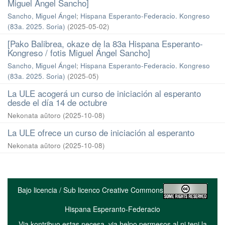
Miguel Ángel Sancho]
Sancho, Miguel Ángel
;
Hispana Esperanto-Federacio. Kongreso
(83a. 2025. Soria)
(
2025-05-02
)
[Pako Balibrea, okaze de la 83a Hispana Esperanto-
Kongreso / fotis Miguel Ángel Sancho]
Sancho, Miguel Ángel
;
Hispana Esperanto-Federacio. Kongreso
(83a. 2025. Soria)
(
2025-05
)
La ULE acogerá un curso de iniciación al esperanto
desde el día 14 de octubre
Nekonata aŭtoro
(
2025-10-08
)
La ULE ofrece un curso de iniciación al esperanto
Nekonata aŭtoro
(
2025-10-08
)
Bajo licencia / Sub licenco Creative Commons
Hispana Esperanto-Federacio
Via kontribuo estas necesa, via helpo permesos al ni teni la