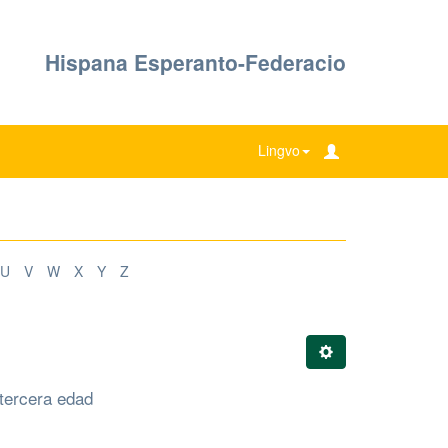
Hispana Esperanto-Federacio
Lingvo
U
V
W
X
Y
Z
tercera edad