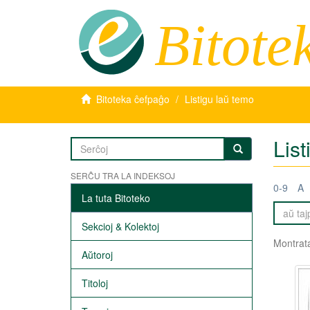
Bitote
Bitoteka ĉefpaĝo
Listigu laŭ temo
List
SERĈU TRA LA INDEKSOJ
0-9
A
La tuta Bitoteko
Sekcioj & Kolektoj
Montrata
Aŭtoroj
Titoloj