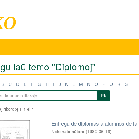
ko
igu laŭ temo "Diplomoj"
B
C
D
E
F
G
H
I
J
K
L
M
N
O
P
Q
R
S
T
Ek
j rikordoj 1-1 el 1
Entrega de diplomas a alumnos de la 
Nekonata aŭtoro
(
1983-06-16
)