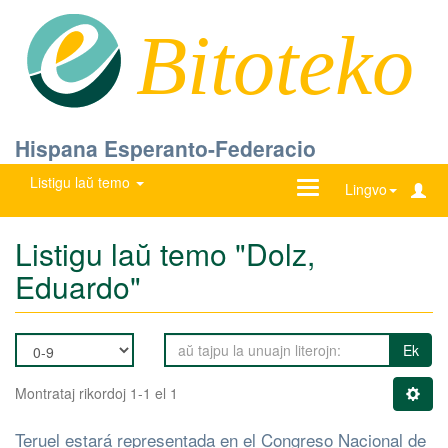
Bitoteko
Hispana Esperanto-Federacio
Listigu laŭ temo
Ŝanĝu
Lingvo
navigadon
Listigu laŭ temo "Dolz,
Eduardo"
Ek
Montrataj rikordoj 1-1 el 1
Teruel estará representada en el Congreso Nacional de