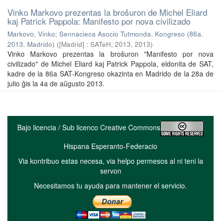
Vinko Markovo prezentas la broŝuron de Michel Eliard
kaj Patrick Pappola: Manifesto por nova civilizado
Markovo, Vinko
;
Sennacieca Asocio Tutmonda. Kongreso (86a.
2013. Madrido)
(
[Madrid] : SATeH, 2013
,
2013
)
Vinko Markovo prezentas la broŝuron "Manifesto por nova
civilizado" de Michel Eliard kaj Patrick Pappola, eldonita de SAT,
kadre de la 86a SAT-Kongreso okazinta en Madrido de la 28a de
julio ĝis la 4a de aŭgusto 2013.
Bajo licencia / Sub licenco Creative Commons
Hispana Esperanto-Federacio
Via kontribuo estas necesa, via helpo permesos al ni teni la
servon
Necesitamos tu ayuda para mantener el servicio.