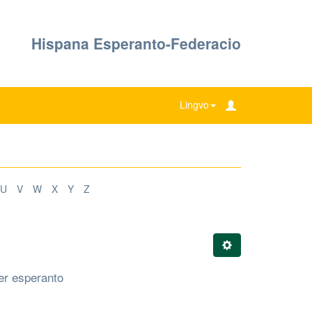
Hispana Esperanto-Federacio
Lingvo
U
V
W
X
Y
Z
er esperanto