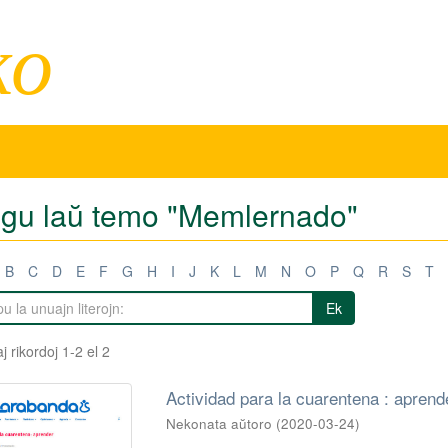
ko
tigu laŭ temo "Memlernado"
B
C
D
E
F
G
H
I
J
K
L
M
N
O
P
Q
R
S
T
Ek
j rikordoj 1-2 el 2
Actividad para la cuarentena : aprend
Nekonata aŭtoro
(
2020-03-24
)