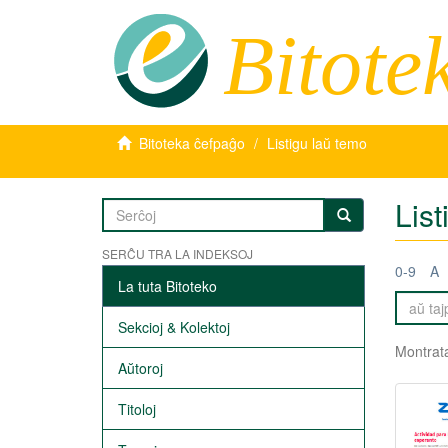
Bitote
Bitoteka ĉefpaĝo
Listigu laŭ temo
Lis
SERĈU TRA LA INDEKSOJ
0-9
A
La tuta Bitoteko
Sekcioj & Kolektoj
Montrata
Aŭtoroj
Titoloj