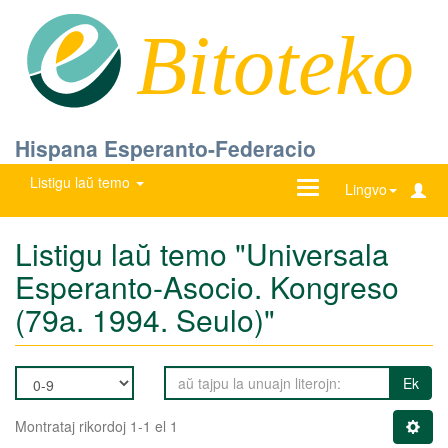
Bitoteko
Hispana Esperanto-Federacio
Listigu laŭ temo
Ŝanĝu
Lingvo
navigadon
Listigu laŭ temo "Universala
Esperanto-Asocio. Kongreso
(79a. 1994. Seulo)"
Ek
Montrataj rikordoj 1-1 el 1