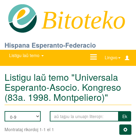
Bitoteko
Hispana Esperanto-Federacio
Listigu laŭ temo
Ŝanĝu
Lingvo
navigadon
Listigu laŭ temo "Universala
Esperanto-Asocio. Kongreso
(83a. 1998. Montpeliero)"
Ek
Montrataj rikordoj 1-1 el 1