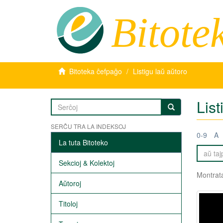
Bitote
Bitoteka ĉefpaĝo
Listigu laŭ aŭtoro
Lis
SERĈU TRA LA INDEKSOJ
0-9
A
La tuta Bitoteko
Sekcioj & Kolektoj
Montrata
Aŭtoroj
Titoloj