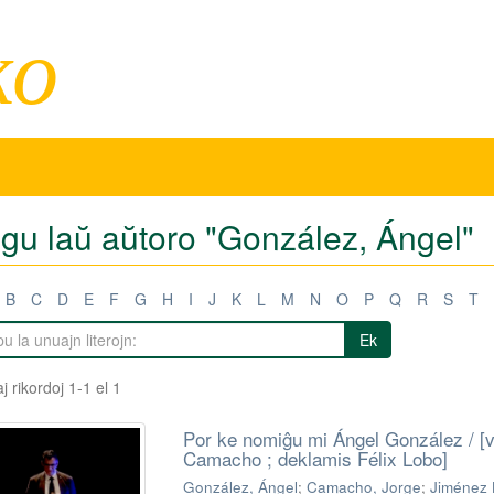
ko
tigu laŭ aŭtoro "González, Ángel"
B
C
D
E
F
G
H
I
J
K
L
M
N
O
P
Q
R
S
T
Ek
j rikordoj 1-1 el 1
Por ke nomiĝu mi Ángel González / [v
Camacho ; deklamis Félix Lobo]
González, Ángel
;
Camacho, Jorge
;
Jiménez 