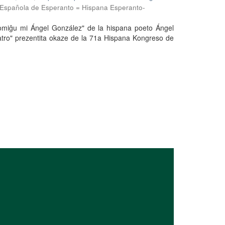
n Española de Esperanto = Hispana Esperanto-
omiĝu mi Ángel González" de la hispana poeto Ángel
eatro" prezentita okaze de la 71a Hispana Kongreso de