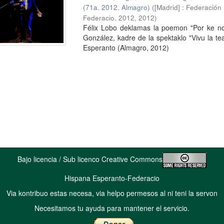
(71a. 2012. Almagro)
(
[Madrid] : Federació
Federacio, 2012
,
2012
)
Félix Lobo deklamas la poemon "Por ke n
González, kadre de la spektaklo "Vivu la t
Esperanto (Almagro, 2012)
Bajo licencia / Sub licenco Creative Commons
Hispana Esperanto-Federacio
Via kontribuo estas necesa, via helpo permesos al ni teni la servon
Necesitamos tu ayuda para mantener el servicio.