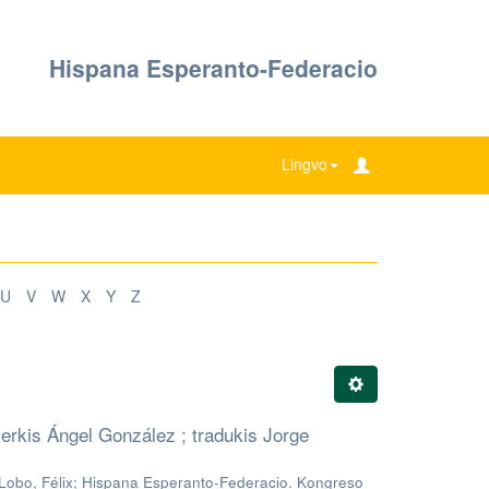
Hispana Esperanto-Federacio
Lingvo
U
V
W
X
Y
Z
erkis Ángel González ; tradukis Jorge
Lobo, Félix
;
Hispana Esperanto-Federacio. Kongreso