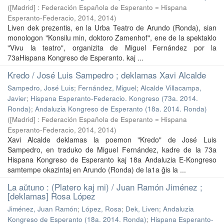
(
[Madrid] : Federación Española de Esperanto = Hispana
Esperanto-Federacio, 2014
,
2014
)
Liven dek prezentis, en la Urba Teatro de Arundo (Ronda), sian
monologon "Konsilu min, doktoro Zamenhof", ene de la spektaklo
"Vivu la teatro", organizita de Miguel Fernández por la
73aHispana Kongreso de Esperanto. kaj ...
Kredo / José Luis Sampedro ; deklamas Xavi Alcalde
Sampedro, José Luis
;
Fernández, Miguel
;
Alcalde Villacampa,
Javier
;
Hispana Esperanto-Federacio. Kongreso (73a. 2014.
Ronda)
;
Andaluzia Kongreso de Esperanto (18a. 2014. Ronda)
(
[Madrid] : Federación Española de Esperanto = Hispana
Esperanto-Federacio, 2014
,
2014
)
Xavi Alcalde deklamas la poemon "Kredo" de José Luis
Sampedro, en traduko de Miguel Fernández, kadre de la 73a
Hispana Kongreso de Esperanto kaj 18a Andaluzia E-Kongreso
samtempe okazintaj en Arundo (Ronda) de la1a ĝis la ...
La aŭtuno : (Platero kaj mi) / Juan Ramón Jiménez ;
[deklamas] Rosa López
Jiménez, Juan Ramón
;
López, Rosa
;
Dek, Liven
;
Andaluzia
Kongreso de Esperanto (18a. 2014. Ronda)
;
Hispana Esperanto-