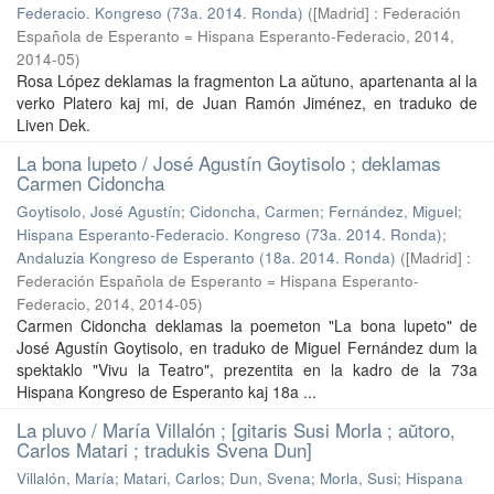
Federacio. Kongreso (73a. 2014. Ronda)
(
[Madrid] : Federación
Española de Esperanto = Hispana Esperanto-Federacio, 2014
,
2014-05
)
Rosa López deklamas la fragmenton La aŭtuno, apartenanta al la
verko Platero kaj mi, de Juan Ramón Jiménez, en traduko de
Liven Dek.
La bona lupeto / José Agustín Goytisolo ; deklamas
Carmen Cidoncha
Goytisolo, José Agustín
;
Cidoncha, Carmen
;
Fernández, Miguel
;
Hispana Esperanto-Federacio. Kongreso (73a. 2014. Ronda)
;
Andaluzia Kongreso de Esperanto (18a. 2014. Ronda)
(
[Madrid] :
Federación Española de Esperanto = Hispana Esperanto-
Federacio, 2014
,
2014-05
)
Carmen Cidoncha deklamas la poemeton "La bona lupeto" de
José Agustín Goytisolo, en traduko de Miguel Fernández dum la
spektaklo "Vivu la Teatro", prezentita en la kadro de la 73a
Hispana Kongreso de Esperanto kaj 18a ...
La pluvo / María Villalón ; [gitaris Susi Morla ; aŭtoro,
Carlos Matari ; tradukis Svena Dun]
Villalón, María
;
Matari, Carlos
;
Dun, Svena
;
Morla, Susi
;
Hispana