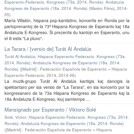
Esperanto-Federacio. Kongreso (73a. 2014. Ronda)
;
Andaluzia
Kongreso de Esperanto (18a. 2014. Ronda)
(
Masko Filmoj
,
2014-
05
)
María Villalón, hispana pop-kantistino, koncertis en Ronda por la
partoprenantoj de la 73ª Hispana Kongreso de Esperanto kaj 18a
Andaluzia E-Kongreso. Ŝi prezentis du kantojn en Esperanto, unu
el ili estis "La pluvo".
La Tarara / [versio de] Turát Al Andalús
Turát Al Andalús
;
Hispana Esperanto-Federacio. Kongreso (73a.
2014. Ronda)
;
Andaluzia Kongreso de Esperanto (18a. 2014.
Ronda)
(
[Madrid] : Federación Española de Esperanto = Hispana
Esperanto-Federacio, 2014
,
2014-06
)
La muzik-grupo Turát Al Andalús kantigis kaj dancigis la
spektantaro per sia versio de "La Tarara", en sia koncerto por la
kongresanaro de la 73a Hispana Kongreso de Esperanto kaj la
18a Andaluzia E-Kongreso, kiuj samtempe ...
Mansignado por Esperanto / Viktoro Solé
Solé, Víctor
;
Hispana Esperanto-Federacio. Kongreso (73a. 2014.
Ronda)
;
Andaluzia Kongreso de Esperanto (18a. 2014. Ronda)
(
[Madrid] : Federación Española de Esperanto = Hispana