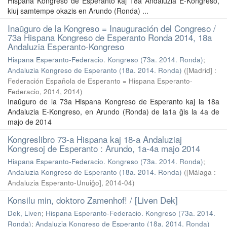
Hispana Kongreso de Esperanto kaj 18a Andaluzia E-Kongreso,
kiuj samtempe okazis en Arundo (Ronda) ...
Inaŭguro de la Kongreso = Inauguración del Congreso /
73a Hispana Kongreso de Esperanto Ronda 2014, 18a
Andaluzia Esperanto-Kongreso
Hispana Esperanto-Federacio. Kongreso (73a. 2014. Ronda)
;
Andaluzia Kongreso de Esperanto (18a. 2014. Ronda)
(
[Madrid] :
Federación Española de Esperanto = Hispana Esperanto-
Federacio, 2014
,
2014
)
Inaŭguro de la 73a Hispana Kongreso de Esperanto kaj la 18a
Andaluzia E-Kongreso, en Arundo (Ronda) de la1a ĝis la 4a de
majo de 2014
Kongreslibro 73-a Hispana kaj 18-a Andaluziaj
Kongresoj de Esperanto : Arundo, 1a-4a majo 2014
Hispana Esperanto-Federacio. Kongreso (73a. 2014. Ronda)
;
Andaluzia Kongreso de Esperanto (18a. 2014. Ronda)
(
[Málaga :
Andaluzia Esperanto-Unuiĝo]
,
2014-04
)
Konsilu min, doktoro Zamenhof! / [Liven Dek]
Dek, Liven
;
Hispana Esperanto-Federacio. Kongreso (73a. 2014.
Ronda)
;
Andaluzia Kongreso de Esperanto (18a. 2014. Ronda)