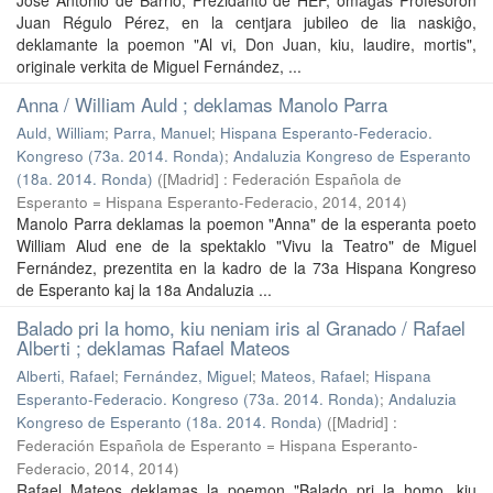
Juan Régulo Pérez, en la centjara jubileo de lia naskiĝo,
deklamante la poemon "Al vi, Don Juan, kiu, laudire, mortis",
originale verkita de Miguel Fernández, ...
Anna / William Auld ; deklamas Manolo Parra
Auld, William
;
Parra, Manuel
;
Hispana Esperanto-Federacio.
Kongreso (73a. 2014. Ronda)
;
Andaluzia Kongreso de Esperanto
(18a. 2014. Ronda)
(
[Madrid] : Federación Española de
Esperanto = Hispana Esperanto-Federacio, 2014
,
2014
)
Manolo Parra deklamas la poemon "Anna" de la esperanta poeto
William Alud ene de la spektaklo "Vivu la Teatro" de Miguel
Fernández, prezentita en la kadro de la 73a Hispana Kongreso
de Esperanto kaj la 18a Andaluzia ...
Balado pri la homo, kiu neniam iris al Granado / Rafael
Alberti ; deklamas Rafael Mateos
Alberti, Rafael
;
Fernández, Miguel
;
Mateos, Rafael
;
Hispana
Esperanto-Federacio. Kongreso (73a. 2014. Ronda)
;
Andaluzia
Kongreso de Esperanto (18a. 2014. Ronda)
(
[Madrid] :
Federación Española de Esperanto = Hispana Esperanto-
Federacio, 2014
,
2014
)
Rafael Mateos deklamas la poemon "Balado pri la homo, kiu