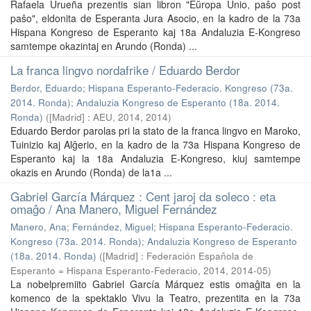
Rafaela Urueña prezentis sian libron "Eŭropa Unio, paŝo post
paŝo", eldonita de Esperanta Jura Asocio, en la kadro de la 73a
Hispana Kongreso de Esperanto kaj 18a Andaluzia E-Kongreso
samtempe okazintaj en Arundo (Ronda) ...
La franca lingvo nordafrike / Eduardo Berdor
Berdor, Eduardo
;
Hispana Esperanto-Federacio. Kongreso (73a.
2014. Ronda)
;
Andaluzia Kongreso de Esperanto (18a. 2014.
Ronda)
(
[Madrid] : AEU, 2014
,
2014
)
Eduardo Berdor parolas pri la stato de la franca lingvo en Maroko,
Tuinizio kaj Alĝerio, en la kadro de la 73a Hispana Kongreso de
Esperanto kaj la 18a Andaluzia E-Kongreso, kiuj samtempe
okazis en Arundo (Ronda) de la1a ...
Gabriel García Márquez : Cent jaroj da soleco : eta
omaĝo / Ana Manero, Miguel Fernández
Manero, Ana
;
Fernández, Miguel
;
Hispana Esperanto-Federacio.
Kongreso (73a. 2014. Ronda)
;
Andaluzia Kongreso de Esperanto
(18a. 2014. Ronda)
(
[Madrid] : Federación Española de
Esperanto = Hispana Esperanto-Federacio, 2014
,
2014-05
)
La nobelpremiito Gabriel García Márquez estis omaĝita en la
komenco de la spektaklo Vivu la Teatro, prezentita en la 73a