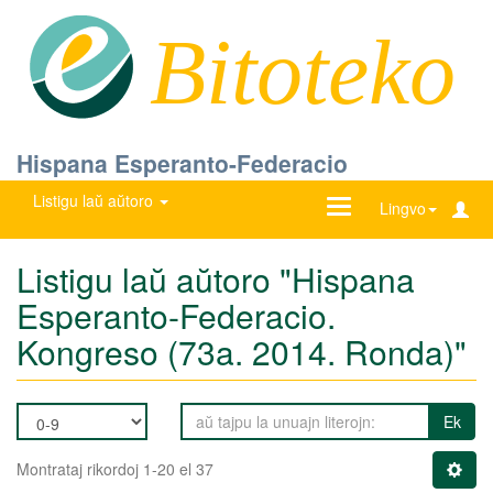
Bitoteko
Hispana Esperanto-Federacio
Listigu laŭ aŭtoro
Ŝanĝu
Lingvo
navigadon
Listigu laŭ aŭtoro "Hispana
Esperanto-Federacio.
Kongreso (73a. 2014. Ronda)"
Ek
Montrataj rikordoj 1-20 el 37