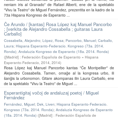
neniam iris al Granado" de Rafael Alberti, ene de la spektaklo
"Vivu la Teatro" de Miguel Fernández, prezentita en la kadro de la
73a Hispana Kongreso de Esperanto ...
Ĉe Arundo / [kantas] Rosa López kaj Manuel Pancorbo
; [verkita de Alejandro Cossabella ; guitaras Laura
Carballo]
Cossabella, Alejandro
;
López, Rosa
;
Pancorbo, Manuel
;
Carballo,
Laura
;
Hispana Esperanto-Federacio. Kongreso (73a. 2014.
Ronda)
;
Andaluzia Kongreso de Esperanto (18a. 2014. Ronda)
(
[Madrid] : Federación Española de Esperanto = Hispana
Esperanto-Federacio, 2014
,
2014
)
Rosa López kaj Manuel Pancorbo kantas "Ĉe Montpellier" de
Alejandro Cossabella. Tamen, omaĝe al la kongresa urbo, ili
ŝanĝis la urbonomon. Gitare akompanas ilin Laura Carballo, ene
de la spektaklo "Vivu la Teatro" de Miguel ...
Esperantigitaj voĉoj de andaluzaj poetoj / Miguel
Fernández
Fernández, Miguel
;
Dek, Liven
;
Hispana Esperanto-Federacio.
Kongreso (73a. 2014. Ronda)
;
Andaluzia Kongreso de Esperanto
(18a. 2014. Ronda)
(
[Madrid] : Federación Española de