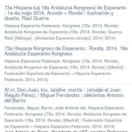
73a Hispana kaj 18a Andaluzia Kongresoj de Esperanto
: 1a-4a majo 2014, Arundo = Ronda / ilustración y
diseño, Raúl Guerra
Hispana Esperanto-Federacio. Kongreso (73a. 2014. Ronda)
;
Andaluzia Kongreso de Esperanto (18a. 2014. Ronda)
;
Guerra,
Raúl
(
[Málaga] : [Andaluzia Esperanto-Unuiĝo], 2014
,
2014
)
73a Hispana Kongreso de Esperanto : Ronda, 2014. 18a
Andaluzia Esperanto-Kongreso
Hispana Esperanto-Federacio. Kongreso (73a. 2014. Ronda)
;
Andaluzia Kongreso de Esperanto (18a. 2014. Ronda)
(
[Madrid] :
Federación Española de Esperanto = Hispana Esperanto-
Federacio, 2014
,
2014
)
Al vi, Don Juan, kiu, laŭdire, mortis : (omaĝe al Juan
Régulo Pérez) / Miguel Fernández ; deklamas Antonio
del Barrio
Fernández, Miguel
;
Barrio, José Antonio del
;
Hispana Esperanto-
Federacio. Kongreso (73a. 2014. Ronda)
;
Andaluzia Kongreso de
Esperanto (18a. 2014. Ronda)
(
[Madrid] : Federación Española
de Esperanto = Hispana Esperanto-Federacio, 2014
,
2014
)
José Antonio de Barrio, Prezidanto de HEF, omaĝas Profesoron