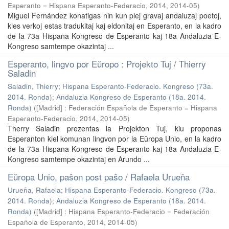
Esperanto = Hispana Esperanto-Federacio, 2014
,
2014-05
)
Miguel Fernández konatigas nin kun plej gravaj andaluzaj poetoj,
kies verkoj estas tradukitaj kaj eldonitaj en Esperanto, en la kadro
de la 73a Hispana Kongreso de Esperanto kaj 18a Andaluzia E-
Kongreso samtempe okazintaj ...
Esperanto, lingvo por Eŭropo : Projekto Tuj / Thierry
Saladin
Saladin, Thierry
;
Hispana Esperanto-Federacio. Kongreso (73a.
2014. Ronda)
;
Andaluzia Kongreso de Esperanto (18a. 2014.
Ronda)
(
[Madrid] : Federación Española de Esperanto = Hispana
Esperanto-Federacio, 2014
,
2014-05
)
Therry Saladin prezentas la Projekton Tuj, kiu proponas
Esperanton kiel komunan lingvon por la Eŭropa Unio, en la kadro
de la 73a Hispana Kongreso de Esperanto kaj 18a Andaluzia E-
Kongreso samtempe okazintaj en Arundo ...
Eŭropa Unio, paŝon post paŝo / Rafaela Urueña
Urueña, Rafaela
;
Hispana Esperanto-Federacio. Kongreso (73a.
2014. Ronda)
;
Andaluzia Kongreso de Esperanto (18a. 2014.
Ronda)
(
[Madrid] : Hispana Esperanto-Federacio = Federación
Española de Esperanto, 2014
,
2014-05
)