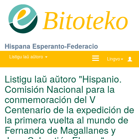
Bitoteko
Hispana Esperanto-Federacio
Listigu laŭ aŭtoro
Ŝanĝu
Lingvo
navigadon
Listigu laŭ aŭtoro "Hispanio.
Comisión Nacional para la
conmemoración del V
Centenario de la expedición de
la primera vuelta al mundo de
Fernando de Magallanes y