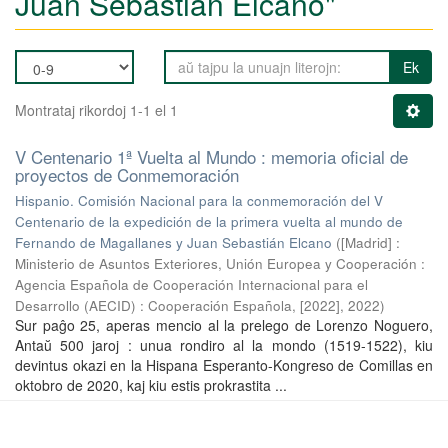
Juan Sebastián Elcano"
Ek
Montrataj rikordoj 1-1 el 1
V Centenario 1ª Vuelta al Mundo : memoria oficial de
proyectos de Conmemoración
Hispanio. Comisión Nacional para la conmemoración del V
Centenario de la expedición de la primera vuelta al mundo de
Fernando de Magallanes y Juan Sebastián Elcano
(
[Madrid] :
Ministerio de Asuntos Exteriores, Unión Europea y Cooperación :
Agencia Española de Cooperación Internacional para el
Desarrollo (AECID) : Cooperación Española, [2022]
,
2022
)
Sur paĝo 25, aperas mencio al la prelego de Lorenzo Noguero,
Antaŭ 500 jaroj : unua rondiro al la mondo (1519-1522), kiu
devintus okazi en la Hispana Esperanto-Kongreso de Comillas en
oktobro de 2020, kaj kiu estis prokrastita ...