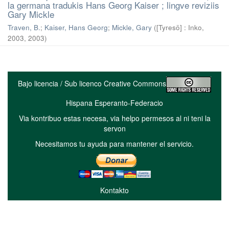
la germana tradukis Hans Georg Kaiser ; lingve reviziis
Gary Mickle
Traven, B.
;
Kaiser, Hans Georg
;
Mickle, Gary
(
[Tyresö] : Inko,
2003
,
2003
)
Bajo licencia / Sub licenco Creative Commons
Hispana Esperanto-Federacio
Via kontribuo estas necesa, via helpo permesos al ni teni la
servon
Necesitamos tu ayuda para mantener el servicio.
Kontakto