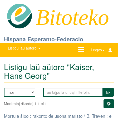
Bitoteko
Hispana Esperanto-Federacio
Listigu laŭ aŭtoro
Ŝanĝu
Lingvo
navigadon
Listigu laŭ aŭtoro "Kaiser,
Hans Georg"
Ek
Montrataj rikordoj 1-1 el 1
Mortula ŝipo : rakonto de usona maristo / B. Traven ; el