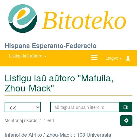
Bitoteko
Hispana Esperanto-Federacio
Listigu laŭ aŭtoro
Ŝanĝu
Lingvo
navigadon
Listigu laŭ aŭtoro "Mafuila,
Zhou-Mack"
Ek
Montrataj rikordoj 1-1 el 1
Infanoj de Afriko / Zhou-Mack ; 103 Universala