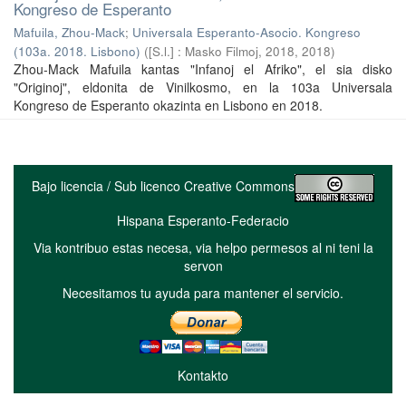
Kongreso de Esperanto
Mafuila, Zhou-Mack
;
Universala Esperanto-Asocio. Kongreso
(103a. 2018. Lisbono)
(
[S.l.] : Masko Filmoj, 2018
,
2018
)
Zhou-Mack Mafuila kantas "Infanoj el Afriko", el sia disko
"Originoj", eldonita de Vinilkosmo, en la 103a Universala
Kongreso de Esperanto okazinta en Lisbono en 2018.
Bajo licencia / Sub licenco Creative Commons
Hispana Esperanto-Federacio
Via kontribuo estas necesa, via helpo permesos al ni teni la
servon
Necesitamos tu ayuda para mantener el servicio.
Kontakto