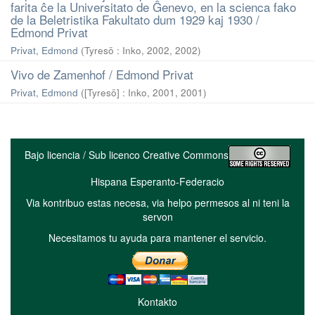
farita ĉe la Universitato de Ĝenevo, en la scienca fako
de la Beletristika Fakultato dum 1929 kaj 1930 /
Edmond Privat
Privat, Edmond
(
Tyresö : Inko, 2002
,
2002
)
Vivo de Zamenhof / Edmond Privat
Privat, Edmond
(
[Tyresö] : Inko, 2001
,
2001
)
Bajo licencia / Sub licenco Creative Commons
Hispana Esperanto-Federacio
Via kontribuo estas necesa, via helpo permesos al ni teni la
servon
Necesitamos tu ayuda para mantener el servicio.
Kontakto