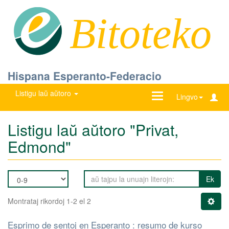
Bitoteko
Hispana Esperanto-Federacio
Listigu laŭ aŭtoro
Ŝanĝu
Lingvo
navigadon
Listigu laŭ aŭtoro "Privat,
Edmond"
Ek
Montrataj rikordoj 1-2 el 2
Esprimo de sentoj en Esperanto : resumo de kurso