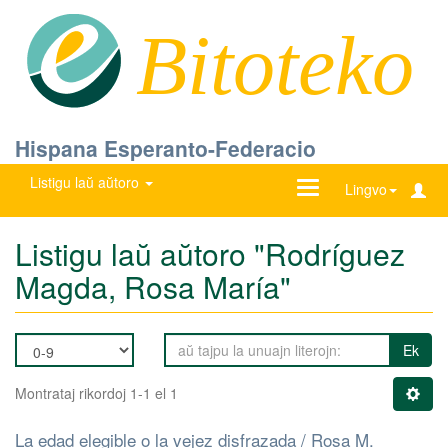
Bitoteko
Hispana Esperanto-Federacio
Listigu laŭ aŭtoro
Ŝanĝu
Lingvo
navigadon
Listigu laŭ aŭtoro "Rodríguez
Magda, Rosa María"
Ek
Montrataj rikordoj 1-1 el 1
La edad elegible o la vejez disfrazada / Rosa M.