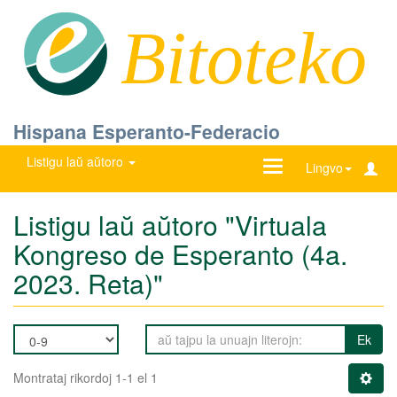
Bitoteko
Hispana Esperanto-Federacio
Listigu laŭ aŭtoro
Ŝanĝu
Lingvo
navigadon
Listigu laŭ aŭtoro "Virtuala
Kongreso de Esperanto (4a.
2023. Reta)"
Ek
Montrataj rikordoj 1-1 el 1