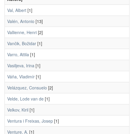
Val, Albert
[1]
Valén, Antonio
[13]
Vallienne, Henri
[2]
Vančik, Božidar
[1]
Varro, Attila
[1]
Vasiljeva, Irina
[1]
Váňa, Vladimír
[1]
Velázquez, Consuelo
[2]
Velde, Lode van de
[1]
Velkov, Kiril
[1]
Ventura i Freixas, Josep
[1]
Venture, A.
[1]