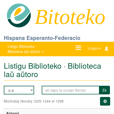
Bitoteko
Hispana Esperanto-Federacio
Listigu Biblioteko ·
Ŝanĝu
Lingvo
Biblioteca laŭ aŭtoro
navigadon
Listigu Biblioteko · Biblioteca
laŭ aŭtoro
Ek
Montrataj rikordoj 1225-1244 el 1298
Aŭtoroj