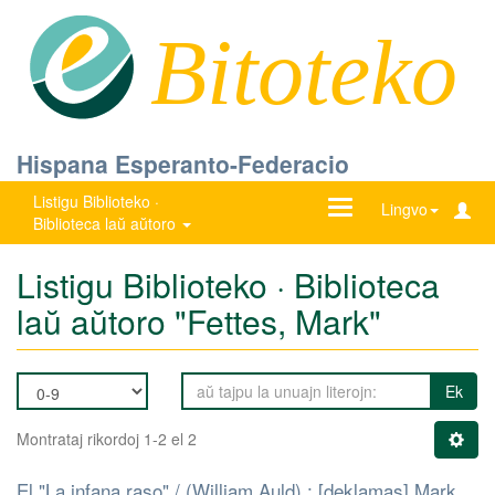
Bitoteko
Hispana Esperanto-Federacio
Listigu Biblioteko ·
Ŝanĝu
Lingvo
Biblioteca laŭ aŭtoro
navigadon
Listigu Biblioteko · Biblioteca
laŭ aŭtoro "Fettes, Mark"
Ek
Montrataj rikordoj 1-2 el 2
El "La infana raso" / (William Auld) ; [deklamas] Mark