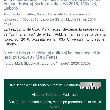
Fettes ; Belartaj Konkursoj de UEA 2018, 103a UK,
Lisbono
Auld, William
;
Fettes, Mark
;
Universala Esperanto-Asocio.
Kongreso (103a. 2018. Lisbono)
(
[S.l.] : Masko Filmoj, 2018
,
2018
)
La Prezidanto de UEA, Mark Fettes, deklamas la unuajn versojn
de "La infana raso" de William Auld, en la Festo de la Belartaj
Konkursoj 2018, okazinta en la 103a Universala Kongreso en
Lisbono.
N estas fido nur : elektitaj artikoloj kaj paroladoj el la
jaroj 2010-2019 / Mark Fettes
Fettes, Mark
(
[Moskvo] : Eldonejo "Impeto", 2020
,
2020
)
Bajo licencia / Sub licenco Creative Commons
Hispana Esperanto-Federacio
Via kontribuo estas necesa, via helpo permesos al ni teni la
servon