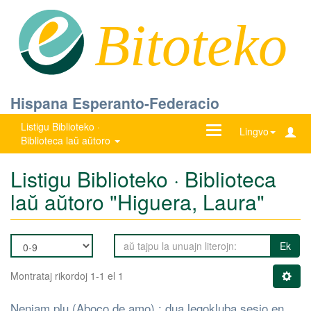
Bitoteko
Hispana Esperanto-Federacio
Listigu Biblioteko ·
Ŝanĝu
Lingvo
Biblioteca laŭ aŭtoro
navigadon
Listigu Biblioteko · Biblioteca
laŭ aŭtoro "Higuera, Laura"
Ek
Montrataj rikordoj 1-1 el 1
Neniam plu (Aboco de amo) : dua legokluba sesio en