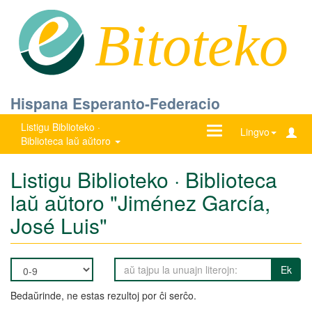
Bitoteko
Hispana Esperanto-Federacio
Listigu Biblioteko ·
Ŝanĝu
Lingvo
Biblioteca laŭ aŭtoro
navigadon
Listigu Biblioteko · Biblioteca
laŭ aŭtoro "Jiménez García,
José Luis"
Ek
Bedaŭrinde, ne estas rezultoj por ĉi serĉo.