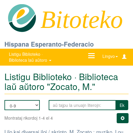
Bitoteko
Hispana Esperanto-Federacio
Listigu Biblioteko ·
Ŝanĝu
Lingvo
Biblioteca laŭ aŭtoro
navigadon
Listigu Biblioteko · Biblioteca
laŭ aŭtoro "Zocato, M."
Ek
Montrataj rikordoj 1-4 el 4
Lilo kaj diversaj iloj / skripto, M. Zocato ; muziko, Lou