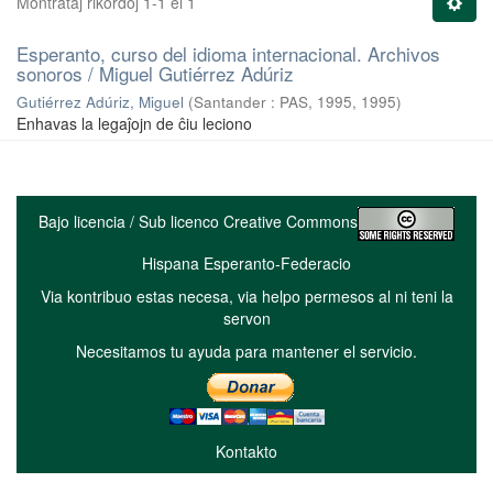
Montrataj rikordoj 1-1 el 1
Esperanto, curso del idioma internacional. Archivos
sonoros / Miguel Gutiérrez Adúriz
Gutiérrez Adúriz, Miguel
(
Santander : PAS, 1995
,
1995
)
Enhavas la legaĵojn de ĉiu leciono
Bajo licencia / Sub licenco Creative Commons
Hispana Esperanto-Federacio
Via kontribuo estas necesa, via helpo permesos al ni teni la
servon
Necesitamos tu ayuda para mantener el servicio.
Kontakto