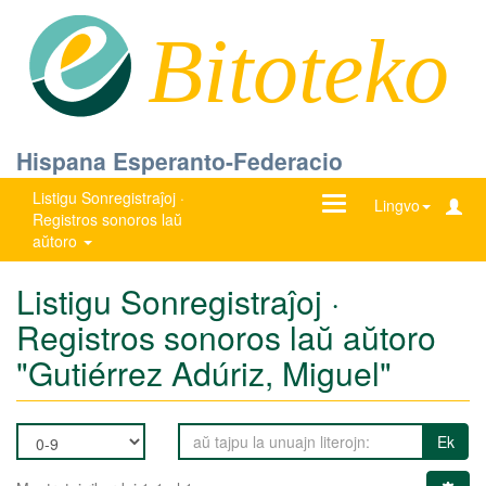
Bitoteko
Hispana Esperanto-Federacio
Listigu Sonregistraĵoj ·
Ŝanĝu
Lingvo
Registros sonoros laŭ
navigadon
aŭtoro
Listigu Sonregistraĵoj ·
Registros sonoros laŭ aŭtoro
"Gutiérrez Adúriz, Miguel"
Ek