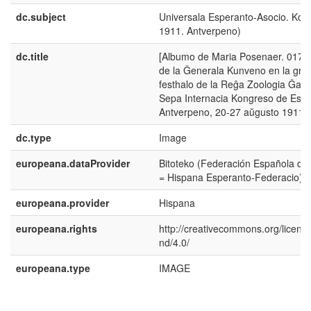
dc.subject
Universala Esperanto-Asocio. Kon
1911. Antverpeno)
dc.title
[Albumo de Maria Posenaer. 017-3]
de la Ĝenerala Kunveno en la gra
festhalo de la Reĝa Zoologia Ĝard
Sepa Internacia Kongreso de Espe
Antverpeno, 20-27 aŭgusto 1911
dc.type
Image
europeana.dataProvider
Bitoteko (Federación Española de
= Hispana Esperanto-Federacio)
europeana.provider
Hispana
europeana.rights
http://creativecommons.org/licens
nd/4.0/
europeana.type
IMAGE