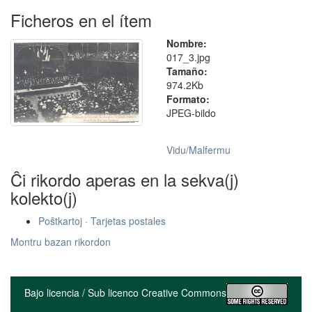
Ficheros en el ítem
Nombre:
017_3.jpg
Tamaño:
974.2Kb
Formato:
JPEG-bildo
Vidu/Malfermu
Ĉi rikordo aperas en la sekva(j)
kolekto(j)
Poŝtkartoj · Tarjetas postales
Montru bazan rikordon
Bajo licencia / Sub licenco Creative Commons