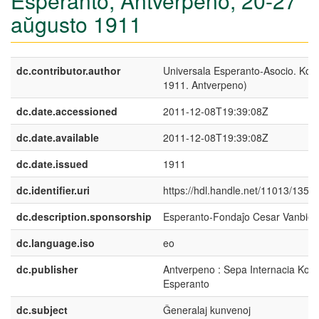
Esperanto, Antverpeno, 20-27
aŭgusto 1911
dc.contributor.author
Universala Esperanto-Asocio. Kon
1911. Antverpeno)
dc.date.accessioned
2011-12-08T19:39:08Z
dc.date.available
2011-12-08T19:39:08Z
dc.date.issued
1911
dc.identifier.uri
https://hdl.handle.net/11013/1356
dc.description.sponsorship
Esperanto-Fondaĵo Cesar Vanbierv
dc.language.iso
eo
dc.publisher
Antverpeno : Sepa Internacia Kon
Esperanto
dc.subject
Ĝeneralaj kunvenoj