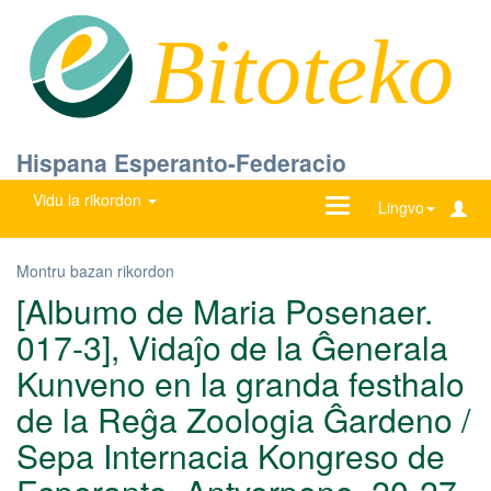
Bitoteko
Hispana Esperanto-Federacio
Vidu la rikordon
Ŝanĝu
Lingvo
navigadon
Montru bazan rikordon
[Albumo de Maria Posenaer.
017-3], Vidaĵo de la Ĝenerala
Kunveno en la granda festhalo
de la Reĝa Zoologia Ĝardeno /
Sepa Internacia Kongreso de