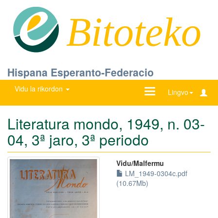
Bitoteko
Hispana Esperanto-Federacio
Vidu la rikordon
Ŝanĝu
Lingvo
navigadon
Literatura mondo, 1949, n. 03-
04, 3ª jaro, 3ª periodo
Vidu/Malfermu
LM_1949-0304c.pdf
(10.67Mb)