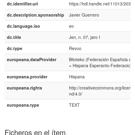
dc.identifier.uri
https://hdl.handle.net/11013/2032
dc.description.sponsorship
Javier Guerrero
dc.language.iso
eo
dc.title
Jen, n. 07, jaro I
dc.type
Revuo
europeana.dataProvider
Bitoteko (Federación Española de
= Hispana Esperanto-Federacio)
europeana.provider
Hispana
europeana.rights
http://creativecommons.org/licens
nd/4.0/
europeana.type
TEXT
Ficheros en el ítem