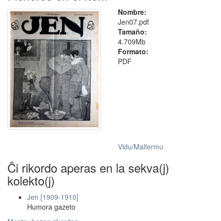
Nombre:
Jen07.pdf
Tamaño:
4.709Mb
Formato:
PDF
Vidu/Malfermu
Ĉi rikordo aperas en la sekva(j)
kolekto(j)
Jen [1909-1910]
Humora gazeto