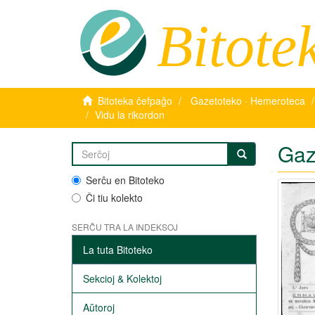
Bitote
Bitoteka ĉefpaĝo
Gazetoteko · Hemeroteca
Vidu la rikordon
Gaz
Serĉu en Bitoteko
Ĉi tiu kolekto
SERĈU TRA LA INDEKSOJ
La tuta Bitoteko
Sekcioj & Kolektoj
Aŭtoroj