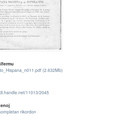
lfermu
o_Hispana_n011.pdf (2.632Mb)
hdl.handle.net/11013/2045
tenoj
kompletan rikordon