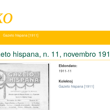
ko
Gazeto hispana [1911]
eto hispana, n. 11, novembro 191
Eldondato:
1911-11
Kolektoj
Gazeto hispana [1911]