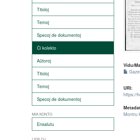
Titoloj
Temoj
Specoj de dokumentoj
Ĉi kolekto
Aŭtoroj
Vidu/Ma
Gazet
Titoloj
Temoj
URI:
https://
Specoj de dokumentoj
Metada
Montru 
MIA KONTO
Ensalutu
LIGILOJ