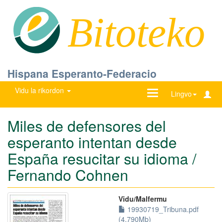
Bitoteko
Hispana Esperanto-Federacio
Vidu la rikordon
Ŝanĝu
Lingvo
navigadon
Miles de defensores del
esperanto intentan desde
España resucitar su idioma /
Fernando Cohnen
Vidu/Malfermu
19930719_Tribuna.pdf
(4.790Mb)