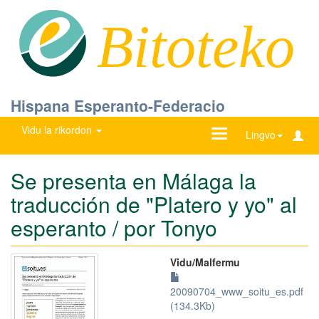
Bitoteko
Hispana Esperanto-Federacio
Vidu la rikordon
Ŝanĝu
Lingvo
navigadon
Se presenta en Málaga la
traducción de "Platero y yo" al
esperanto / por Tonyo
Vidu/Malfermu
20090704_www_soitu_es.pdf
(134.3Kb)