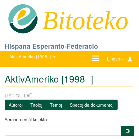
Bitoteko
Hispana Esperanto-Federacio
AktivAmeriko [1998- ]
Ŝanĝu
Lingvo
navigadon
AktivAmeriko [1998- ]
LISTIGU LAŬ
Aŭtoroj
Titoloj
Temoj
Specoj de dokumentoj
Serĉado en ĉi kolekto:
Ek