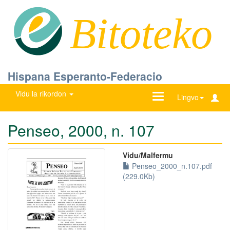
Bitoteko
Hispana Esperanto-Federacio
Vidu la rikordon
Ŝanĝu
Lingvo
navigadon
Penseo, 2000, n. 107
Vidu/Malfermu
Penseo_2000_n.107.pdf
(229.0Kb)