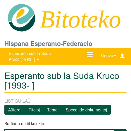
Bitoteko
Hispana Esperanto-Federacio
Esperanto sub la Suda
Ŝanĝu
Lingvo
Kruco [1993- ]
navigadon
Esperanto sub la Suda Kruco
[1993- ]
LISTIGU LAŬ
Aŭtoroj
Titoloj
Temoj
Specoj de dokumentoj
Serĉado en ĉi kolekto: