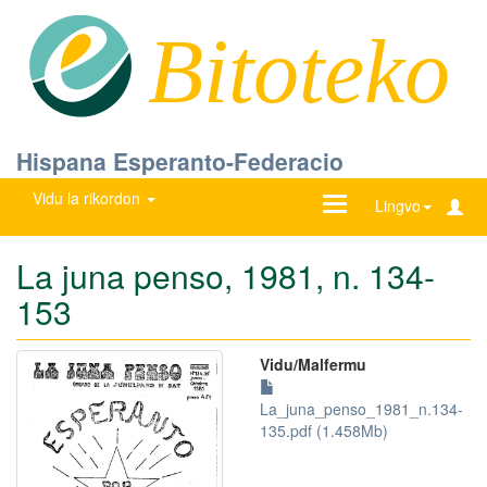
Bitoteko
Hispana Esperanto-Federacio
Vidu la rikordon
Ŝanĝu
Lingvo
navigadon
La juna penso, 1981, n. 134-
153
Vidu/Malfermu
La_juna_penso_1981_n.134-
135.pdf (1.458Mb)