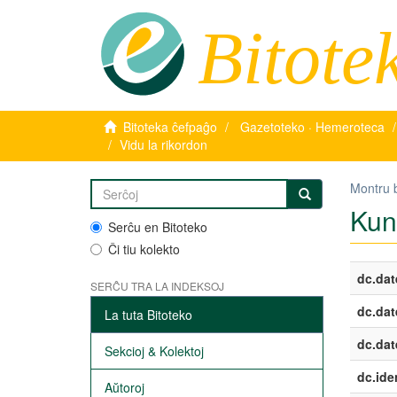
Bitote
Bitoteka ĉefpaĝo
Gazetoteko · Hemeroteca
Vidu la rikordon
Montru 
Kun
Serĉu en Bitoteko
Ĉi tiu kolekto
dc.dat
SERĈU TRA LA INDEKSOJ
dc.dat
La tuta Bitoteko
dc.dat
Sekcioj & Kolektoj
dc.iden
Aŭtoroj