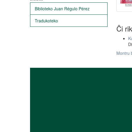
Biblioteko Juan Régulo Pérez
Tradukoteko
Ĉi ri
Ku
Di
Montru 