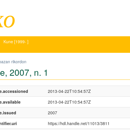
ko
Kune [1999- ]
bazan rikordon
e, 2007, n. 1
e.accessioned
2013-04-22T10:54:57Z
e.available
2013-04-22T10:54:57Z
e.issued
2007
tifier.uri
https://hdl.handle.net/11013/3811