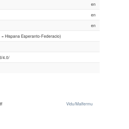
en
en
en
o = Hispana Esperanto-Federacio)
d/4.0/
df
Vidu/Malfermu