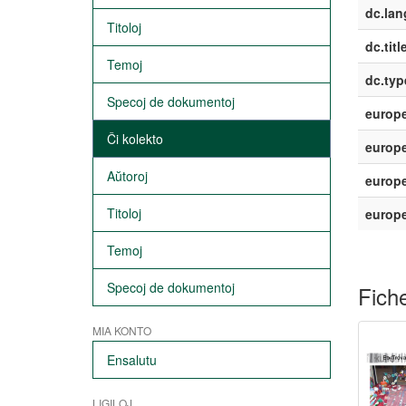
dc.lan
Titoloj
dc.titl
Temoj
dc.typ
Specoj de dokumentoj
europe
Ĉi kolekto
europe
Aŭtoroj
europe
Titoloj
europ
Temoj
Specoj de dokumentoj
Fiche
MIA KONTO
Ensalutu
LIGILOJ