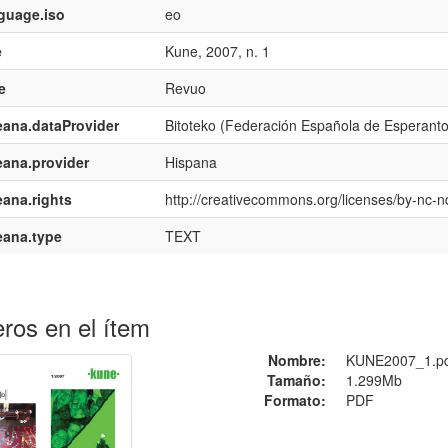
guage.iso
eo
e
Kune, 2007, n. 1
e
Revuo
ana.dataProvider
Bitoteko (Federación Española de Esperant
ana.provider
Hispana
ana.rights
http://creativecommons.org/licenses/by-nc-n
eana.type
TEXT
ros en el ítem
Nombre:
KUNE2007_1.p
Tamaño:
1.299Mb
Formato:
PDF