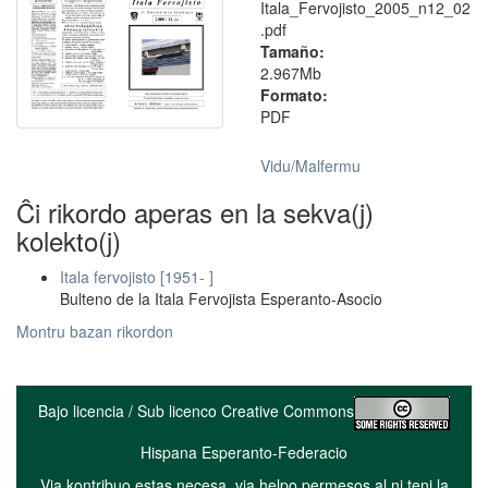
Itala_Fervojisto_2005_n12_02
.pdf
Tamaño:
2.967Mb
Formato:
PDF
Vidu/Malfermu
Ĉi rikordo aperas en la sekva(j)
kolekto(j)
Itala fervojisto [1951- ]
Bulteno de la Itala Fervojista Esperanto-Asocio
Montru bazan rikordon
Bajo licencia / Sub licenco Creative Commons
Hispana Esperanto-Federacio
Via kontribuo estas necesa, via helpo permesos al ni teni la