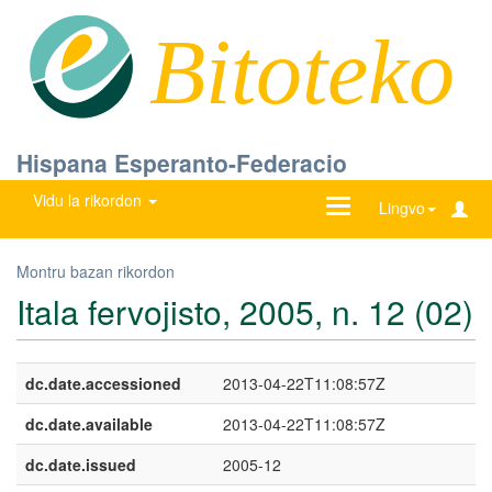
Bitoteko
Hispana Esperanto-Federacio
Vidu la rikordon
Ŝanĝu
Lingvo
navigadon
Montru bazan rikordon
Itala fervojisto, 2005, n. 12 (02)
dc.date.accessioned
2013-04-22T11:08:57Z
dc.date.available
2013-04-22T11:08:57Z
dc.date.issued
2005-12