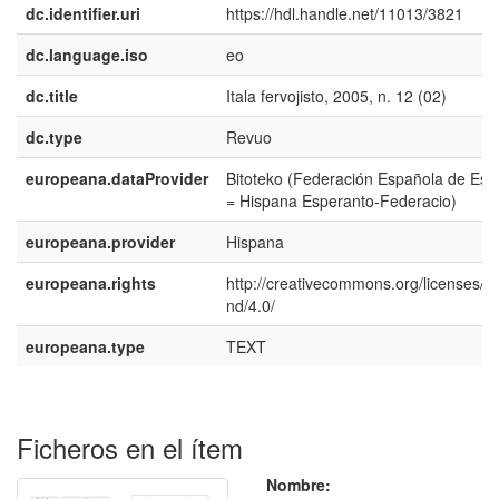
dc.identifier.uri
https://hdl.handle.net/11013/3821
dc.language.iso
eo
dc.title
Itala fervojisto, 2005, n. 12 (02)
dc.type
Revuo
europeana.dataProvider
Bitoteko (Federación Española de Esp
= Hispana Esperanto-Federacio)
europeana.provider
Hispana
europeana.rights
http://creativecommons.org/licenses/b
nd/4.0/
europeana.type
TEXT
Ficheros en el ítem
Nombre: