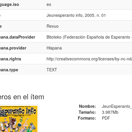
guage.iso
eo
e
Jeunesperanto info, 2005, n. 01
e
Revuo
ana.dataProvider
Bitoteko (Federación Española de Esperanto
ana.provider
Hispana
ana.rights
http://creativecommons.org/licenses/by-nc-nd/
eana.type
TEXT
ros en el ítem
Nombre:
JeunEsperanto_
Tamaño:
3.987Mb
Formato:
PDF