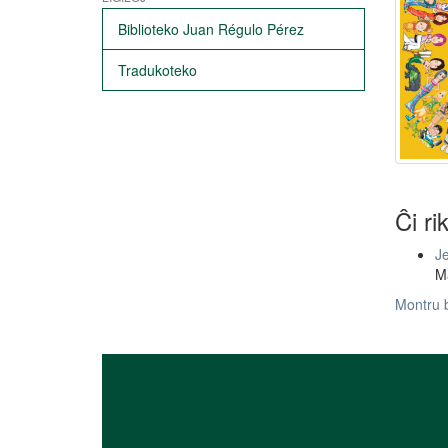
Biblioteko Juan Régulo Pérez
Tradukoteko
Ĉi ri
Je
Ma
Montru 