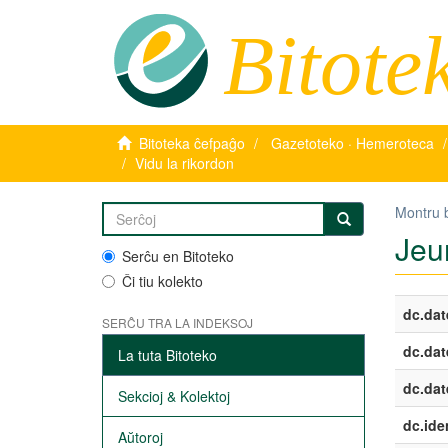
Bitote
Bitoteka ĉefpaĝo
Gazetoteko · Hemeroteca
Vidu la rikordon
Montru 
Jeu
Serĉu en Bitoteko
Ĉi tiu kolekto
dc.dat
SERĈU TRA LA INDEKSOJ
dc.dat
La tuta Bitoteko
dc.dat
Sekcioj & Kolektoj
dc.iden
Aŭtoroj