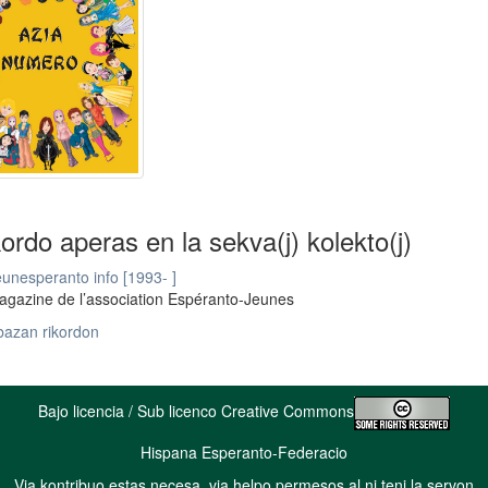
kordo aperas en la sekva(j) kolekto(j)
unesperanto info [1993- ]
gazine de l’association Espéranto-Jeunes
bazan rikordon
Bajo licencia / Sub licenco Creative Commons
Hispana Esperanto-Federacio
Via kontribuo estas necesa, via helpo permesos al ni teni la servon