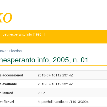
ko
Jeunesperanto info [1993- ]
bazan rikordon
nesperanto info, 2005, n. 01
e.accessioned
2013-07-10T12:23:14Z
e.available
2013-07-10T12:23:14Z
e.issued
2005
tifier.uri
https://hdl.handle.net/11013/3904