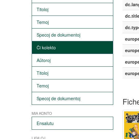
dc.lan
Titoloj
dc.titl
Temoj
dc.typ
Specoj de dokumentoj
europe
Ĉi kolekto
europe
Aŭtoroj
europe
Titoloj
europ
Temoj
Specoj de dokumentoj
Fiche
MIA KONTO
Ensalutu
LIGILOJ