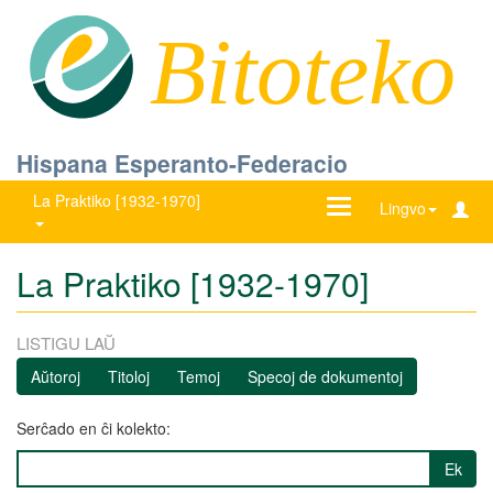
Bitoteko
Hispana Esperanto-Federacio
La Praktiko [1932-1970]
Ŝanĝu
Lingvo
navigadon
La Praktiko [1932-1970]
LISTIGU LAŬ
Aŭtoroj
Titoloj
Temoj
Specoj de dokumentoj
Serĉado en ĉi kolekto:
Ek