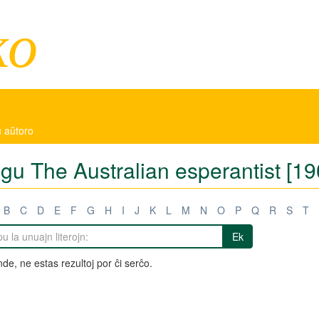
ko
ŭ aŭtoro
igu The Australian esperantist [1
B
C
D
E
F
G
H
I
J
K
L
M
N
O
P
Q
R
S
T
Ek
de, ne estas rezultoj por ĉi serĉo.