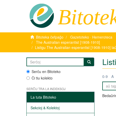
Bitote
Bitoteka ĉefpaĝo
Gazetoteko · Hemeroteca
The Australian esperantist [1908-1910]
Listigu The Australian esperantist [1908-1910] la
List
Serĉu en Bitoteko
0-9
A
Ĉi tiu kolekto
SERĈU TRA LA INDEKSOJ
Bedaŭrin
La tuta Bitoteko
Sekcioj & Kolektoj