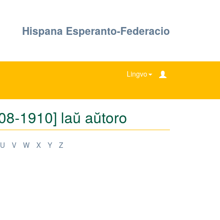
Hispana Esperanto-Federacio
Lingvo
908-1910] laŭ aŭtoro
U
V
W
X
Y
Z