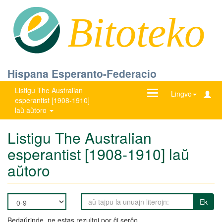
Bitoteko
Hispana Esperanto-Federacio
Listigu The Australian
Ŝanĝu
Lingvo
esperantist [1908-1910]
navigadon
laŭ aŭtoro
Listigu The Australian
esperantist [1908-1910] laŭ
aŭtoro
Ek
Bedaŭrinde, ne estas rezultoj por ĉi serĉo.