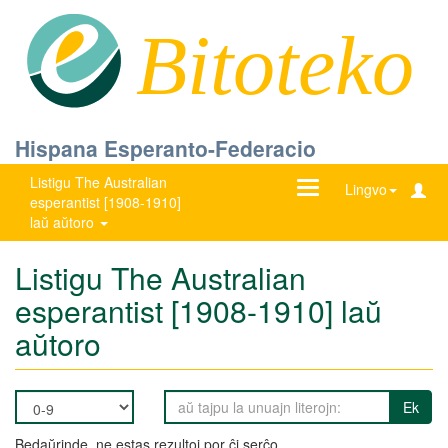
Bitoteko
Hispana Esperanto-Federacio
Listigu The Australian
Ŝanĝu
Lingvo
esperantist [1908-1910]
navigadon
laŭ aŭtoro
Listigu The Australian
esperantist [1908-1910] laŭ
aŭtoro
Ek
Bedaŭrinde, ne estas rezultoj por ĉi serĉo.